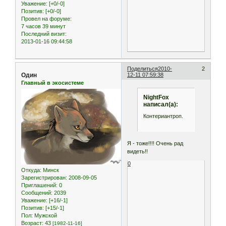
Уважение:
[+0/-0]
Позитив:
[+0/-0]
Провел на форуме:
7 часов 39 минут
Последний визит:
2013-01-16 09:44:58
Поделиться
2010-
2
Один
12-11 07:59:38
Главный в экосистеме
NightFox
написал(а):
Контериантроп.
Я - тоже!!!! Очень рад
видеть!!
0
Откуда:
Минск
Зарегистрирован
: 2008-09-05
Приглашений:
0
Сообщений:
2039
Уважение:
[+16/-1]
Позитив:
[+15/-1]
Пол:
Мужской
Возраст:
43
[1982-11-16]