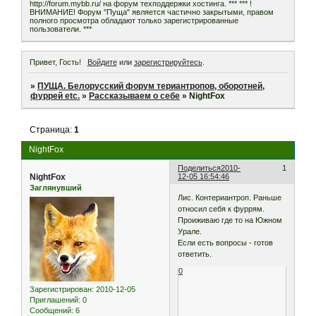
http://forum.mybb.ru/ на форум техподдержки хостинга. *** *** !
ВНИМАНИЕ! Форум "Пуща" является частично закрытыми, правом
полного просмотра обладают только зарегистрированные
пользователи. ***
Привет, Гость!
Войдите
или
зарегистрируйтесь
.
»
ПУЩА. Белорусский форум териантропов, оборотней,
фуррей etc.
»
Рассказываем о себе
»
NightFox
Страница:
1
NightFox
Поделиться
2010-
1
NightFox
12-05 16:54:46
Заглянувший
Лис. Контериантроп. Раньше
относил себя к фуррям.
Проиживаю где то на Южном
Урале.
Если есть вопросы - готов
ответить.
0
Зарегистрирован
: 2010-12-05
Приглашений:
0
Сообщений:
6