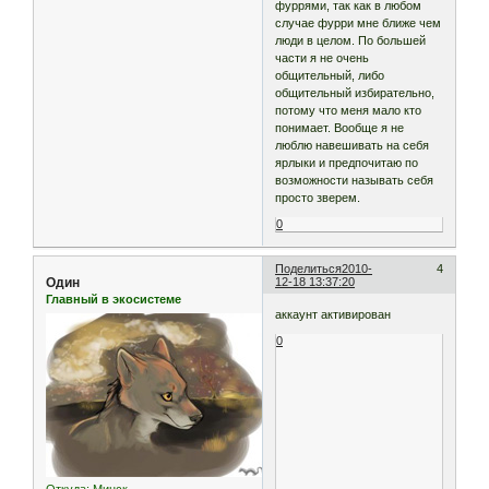
фуррями, так как в любом
случае фурри мне ближе чем
люди в целом. По большей
части я не очень
общительный, либо
общительный избирательно,
потому что меня мало кто
понимает. Вообще я не
люблю навешивать на себя
ярлыки и предпочитаю по
возможности называть себя
просто зверем.
0
Поделиться
2010-
4
Один
12-18 13:37:20
Главный в экосистеме
аккаунт активирован
0
Откуда:
Минск