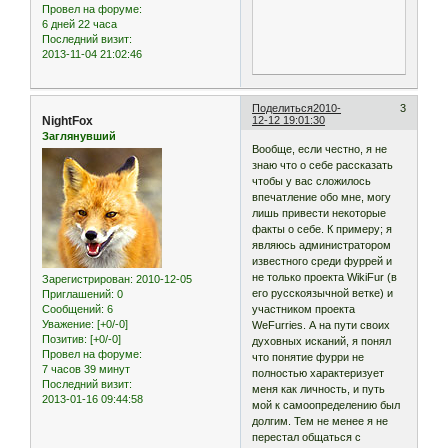
Провел на форуме:
6 дней 22 часа
Последний визит:
2013-11-04 21:02:46
Поделиться
2010-
3
NightFox
12-12 19:01:30
Заглянувший
Вообще, если честно, я не
знаю что о себе рассказать
чтобы у вас сложилось
впечатление обо мне, могу
лишь привести некоторые
факты о себе. К примеру; я
являюсь администратором
известного среди фуррей и
не только проекта WikiFur (в
Зарегистрирован
: 2010-12-05
его русскоязычной ветке) и
Приглашений:
0
Сообщений:
6
участником проекта
Уважение:
[+0/-0]
WeFurries. А на пути своих
Позитив:
[+0/-0]
духовных исканий, я понял
Провел на форуме:
что понятие фурри не
7 часов 39 минут
полностью характеризует
Последний визит:
меня как личность, и путь
2013-01-16 09:44:58
мой к самоопределению был
долгим. Тем не менее я не
перестал общаться с