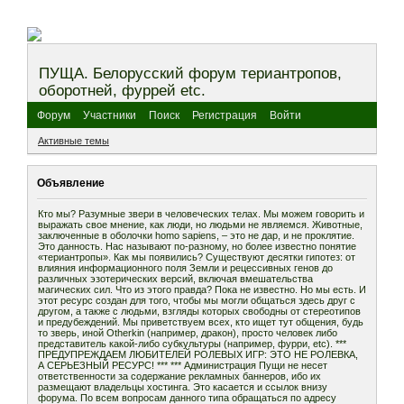
ПУЩА. Белорусский форум териантропов,
оборотней, фуррей etc.
Форум
Участники
Поиск
Регистрация
Войти
Активные темы
Объявление
Кто мы? Разумные звери в человеческих телах. Мы можем говорить и
выражать свое мнение, как люди, но людьми не являемся. Животные,
заключенные в оболочки homo sapiens, – это не дар, и не проклятие.
Это данность. Нас называют по-разному, но более известно понятие
«териантропы». Как мы появились? Существуют десятки гипотез: от
влияния информационного поля Земли и рецессивных генов до
различных эзотерических версий, включая вмешательства
магических сил. Что из этого правда? Пока не известно. Но мы есть. И
этот ресурс создан для того, чтобы мы могли общаться здесь друг с
другом, а также с людьми, взгляды которых свободны от стереотипов
и предубеждений. Мы приветствуем всех, кто ищет тут общения, будь
то зверь, иной Otherkin (например, дракон), просто человек либо
представитель какой-либо субкультуры (например, фурри, etc). ***
ПРЕДУПРЕЖДАЕМ ЛЮБИТЕЛЕЙ РОЛЕВЫХ ИГР: ЭТО НЕ РОЛЕВКА,
А СЕРЬЕЗНЫЙ РЕСУРС! *** *** Администрация Пущи не несет
ответственности за содержание рекламных баннеров, ибо их
размещают владельцы хостинга. Это касается и ссылок внизу
форума. По всем вопросам данного типа обращаться по адресу